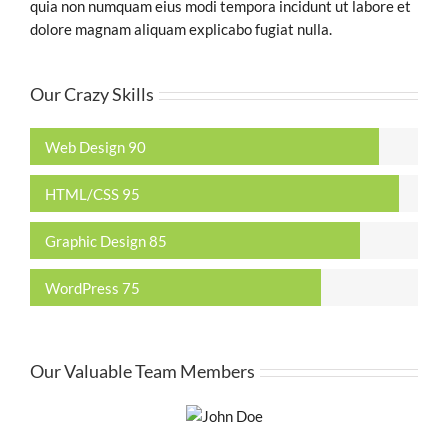
quia non numquam eius modi tempora incidunt ut labore et
dolore magnam aliquam explicabo fugiat nulla.
Our Crazy Skills
Web Design
90
HTML/CSS
95
Graphic Design
85
WordPress
75
Our Valuable Team Members