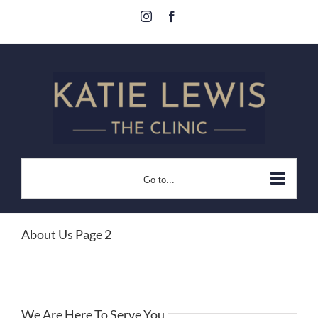
Skip
Instagram
Facebook
to
content
Go to...
About Us Page 2
We Are Here To Serve You