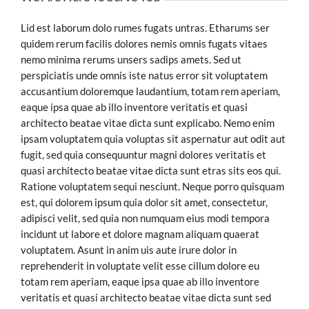
Lid est laborum dolo rumes fugats untras. Etharums ser
quidem rerum facilis dolores nemis omnis fugats vitaes
nemo minima rerums unsers sadips amets. Sed ut
perspiciatis unde omnis iste natus error sit voluptatem
accusantium doloremque laudantium, totam rem aperiam,
eaque ipsa quae ab illo inventore veritatis et quasi
architecto beatae vitae dicta sunt explicabo. Nemo enim
ipsam voluptatem quia voluptas sit aspernatur aut odit aut
fugit, sed quia consequuntur magni dolores veritatis et
quasi architecto beatae vitae dicta sunt etras sits eos qui.
Ratione voluptatem sequi nesciunt. Neque porro quisquam
est, qui dolorem ipsum quia dolor sit amet, consectetur,
adipisci velit, sed quia non numquam eius modi tempora
incidunt ut labore et dolore magnam aliquam quaerat
voluptatem. Asunt in anim uis aute irure dolor in
reprehenderit in voluptate velit esse cillum dolore eu
totam rem aperiam, eaque ipsa quae ab illo inventore
veritatis et quasi architecto beatae vitae dicta sunt sed